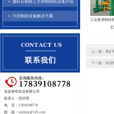
煤矸石制砖工艺和制砖机设备介绍
污泥制砖设备解决方案
工业废渣制砖机
艺
上一篇：
尾矿
下一篇：
赤泥
温县泰明实业有限公司
联系人：范经理
电 话：17839108778
邮 箱：
wxtmsy@126.com