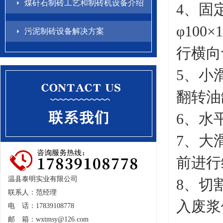
煤矸石制砖工艺和制砖机设备介绍
4、固
φ10
污泥制砖设备解决方案
行横向
5、小
翻转油
6、水
7、大
前进行
温县泰明实业有限公司
8、切
联系人：范经理
入废浆
电 话：17839108778
邮 箱：
wxtmsy@126.com