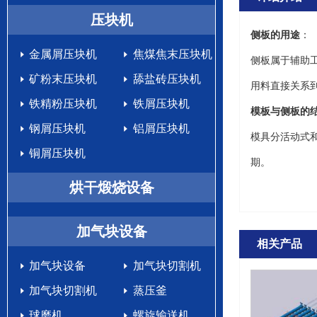
生产设备
压块机
侧板的用途
：
金属屑压块机
焦煤焦末压块机
侧板属于辅助
矿粉末压块机
舔盐砖压块机
用料直接关系
铁精粉压块机
铁屑压块机
模板与侧板的
钢屑压块机
铝屑压块机
模具分活动式
铜屑压块机
期。
烘干煅烧设备
加气块设备
相关产品
加气块设备
加气块切割机
加气块切割机
蒸压釜
球磨机
螺旋输送机