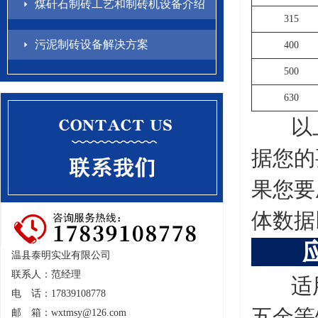
煤矸石制砖工艺和制砖机设备介绍
315
污泥制砖设备解决方案
400
500
630
以上
据您的
果您要
体数据
温县泰明实业有限公司
联系人：范经理
适用
电 话：17839108778
五金等
邮 箱：
wxtmsy@126.com