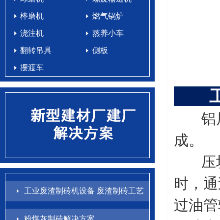
棒磨机
燃气锅炉
浇注机
蒸养小车
翻转吊具
侧板
摆渡车
铝屑压
成。
压块
时，通
工业废渣制砖机设备 废渣制砖工艺
过油管
配方
粉煤灰制砖解决方案