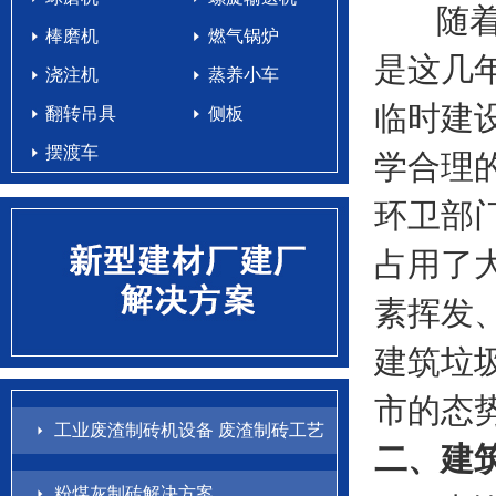
随着城
棒磨机
燃气锅炉
是这几
浇注机
蒸养小车
临时建
翻转吊具
侧板
摆渡车
学合理
环卫部
占用了
素挥发
建筑垃
市的态
工业废渣制砖机设备 废渣制砖工艺
二、建
配方
粉煤灰制砖解决方案