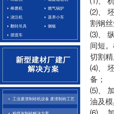
⑴、 
棒磨机
燃气锅炉
⑵、 
浇注机
蒸养小车
割钢丝
翻转吊具
侧板
⑶、 
摆渡车
间短。
切割精
⑷、 
备；
⑸、 
工业废渣制砖机设备 废渣制砖工艺
油及模
配方
⑹、 
粉煤灰制砖解决方案