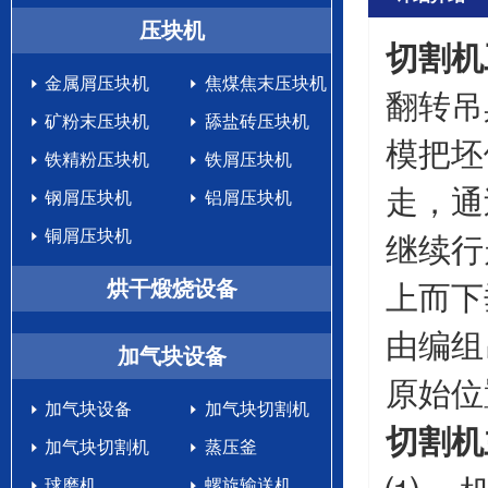
生产设备
压块机
切割机
金属屑压块机
焦煤焦末压块机
翻转吊
矿粉末压块机
舔盐砖压块机
模把坯
铁精粉压块机
铁屑压块机
走，通
钢屑压块机
铝屑压块机
铜屑压块机
继续行
烘干煅烧设备
上而下
由编组
加气块设备
原始位
加气块设备
加气块切割机
切割机
加气块切割机
蒸压釜
球磨机
螺旋输送机