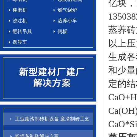
亿块，
棒磨机
燃气锅炉
1350
浇注机
蒸养小车
蒸养砖
翻转吊具
侧板
以上压
摆渡车
生成各
和少量
定的结
CaO+
Ca(
工业废渣制砖机设备 废渣制砖工艺
CaO*S
配方
粉煤灰制砖解决方案