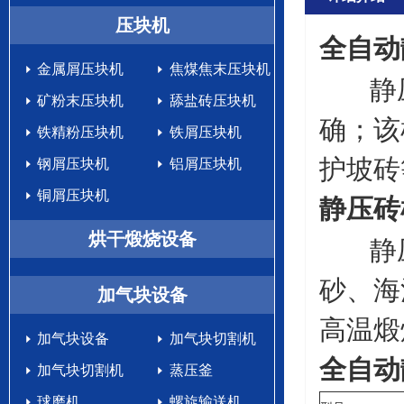
生产设备
压块机
全自动
金属屑压块机
焦煤焦末压块机
静压
矿粉末压块机
舔盐砖压块机
确；该
铁精粉压块机
铁屑压块机
护坡砖
钢屑压块机
铝屑压块机
铜屑压块机
静压砖
烘干煅烧设备
静压
砂、海
加气块设备
高温煅
加气块设备
加气块切割机
全自动
加气块切割机
蒸压釜
球磨机
螺旋输送机