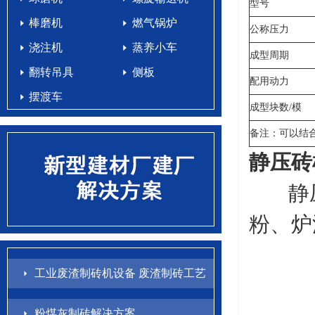
型号
棒磨机
燃气锅炉
公称压力
浇注机
蒸养小车
成型周期
翻转吊具
侧板
配用动力
摆渡车
成型块数/模
备注：可以结
静压砖
静压
粉、炉
工业废渣制砖机设备 废渣制砖工艺
配方
粉煤灰制砖解决方案