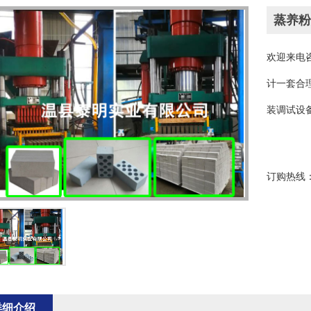
蒸养粉
欢迎来电
计一套合
装调试设备
订购热线
178
详细介绍