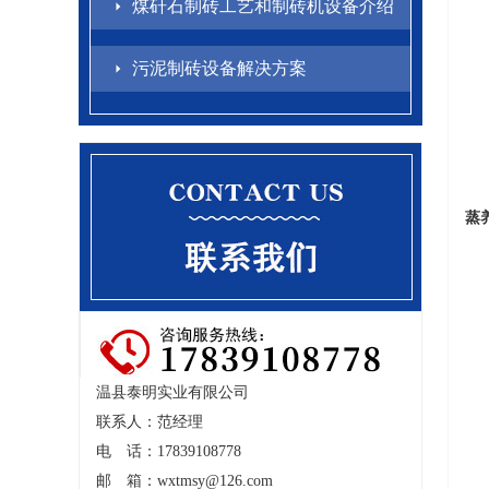
煤矸石制砖工艺和制砖机设备介绍
污泥制砖设备解决方案
蒸
温县泰明实业有限公司
联系人：范经理
电 话：17839108778
邮 箱：
wxtmsy@126.com