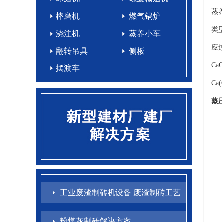
蒸
棒磨机
燃气锅炉
类
浇注机
蒸养小车
应
翻转吊具
侧板
Ca
摆渡车
Ca
蒸
工业废渣制砖机设备 废渣制砖工艺
配方
粉煤灰制砖解决方案