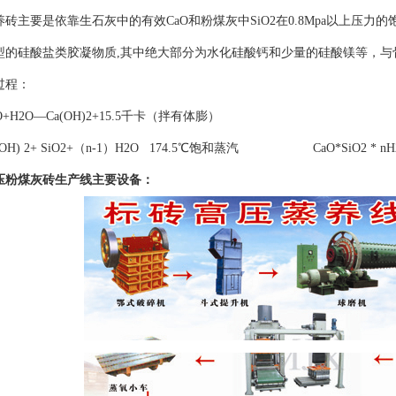
养砖主要是依靠生石灰中的有效CaO和粉煤灰中SiO2在0.8Mpa以上压力
型的硅酸盐类胶凝物质,其中绝大部分为水化硅酸钙和少量的硅酸镁等，
过程：
O+H2O—Ca(OH)2+15.5千卡（拌有体膨）
(OH) 2+ SiO2+（n-1）H2O 174.5℃饱和蒸汽 CaO*SiO2 * nH
压粉煤灰砖生产线主要设备：