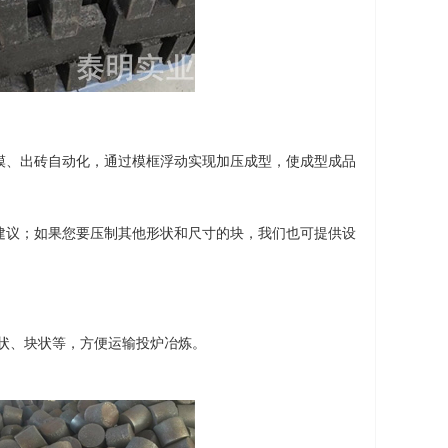
、出砖自动化，通过模框浮动实现加压成型，使成型成品
议；如果您要压制其他形状和尺寸的块，我们也可提供设
状、块状等，方便运输投炉冶炼。