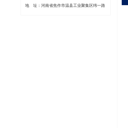
地 址：河南省焦作市温县工业聚集区纬一路