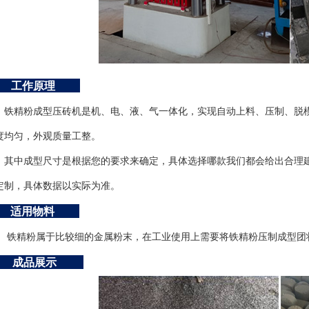
工作原理
精粉成型压砖机是机、电、液、气一体化，实现自动上料、压制、脱模
度均匀，外观质量工整。
中成型尺寸是根据您的要求来确定，具体选择哪款我们都会给出合理建
定制，具体数据以实际为准。
适用物料
精粉属于比较细的金属粉末，在工业使用上需要将铁精粉压制成型团
成品展示