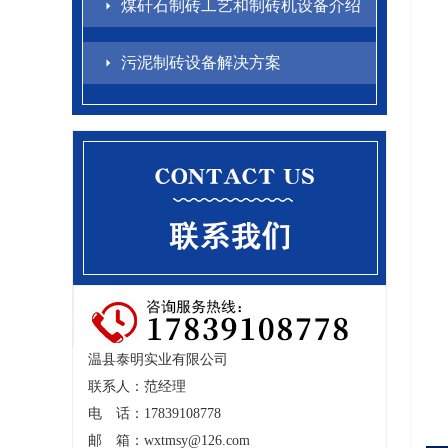
煤矸石制砖工艺和制砖机设备介绍
污泥制砖设备解决方案
温县泰明实业有限公司
联系人：范经理
电 话：17839108778
邮 箱：
wxtmsy@126.com