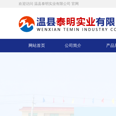
欢迎访问 温县泰明实业有限公司 官网
网站首页
公司简介
产品