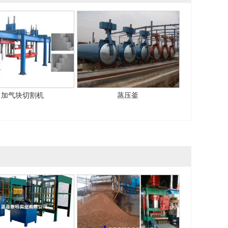
加气块切割机
蒸压釜