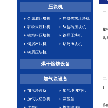
生产设备
压块机
一
金属屑压块机
焦煤焦末压块机
M
矿粉末压块机
舔盐砖压块机
物
铁精粉压块机
铁屑压块机
具
钢屑压块机
铝屑压块机
铜屑压块机
烘干煅烧设备
加气块设备
二
1
加气块设备
加气块切割机
比
加气块切割机
蒸压釜
作
球磨机
螺旋输送机