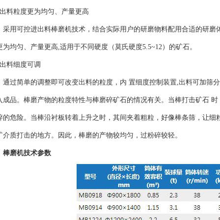
、出料粒度更为均匀、产量更高
用可控进出料棒磨机技术，结合实际用户的研磨物料配用合适的研磨体
更为均匀、产量更高,适用于不同硬度（莫氏硬度5.5~12）的矿石。
、出料细度可调
过简单的调整即可改变出料的粒度，内 置细度控制装置,出料可加筛分
入成品。棒磨产物的粒度特性与棒磨碎矿石的情况有关。当棒打击矿石 
碎的危险。当棒沿衬板转着上升之时，其间夹着粗粒，好像棒条筛，让细
矿介质打击的地方。因此，棒磨的产物较均匀，过粉碎较轻。
、棒磨机技术参数