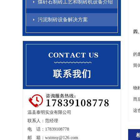
煤矸石制砖工艺和制砖机设备介绍
污泥制砖设备解决方案
四
棒
的
筒
棒
物
而
这
温县泰明实业有限公司
联系人：范经理
电 话：17839108778
邮 箱：
wxtmsy@126.com