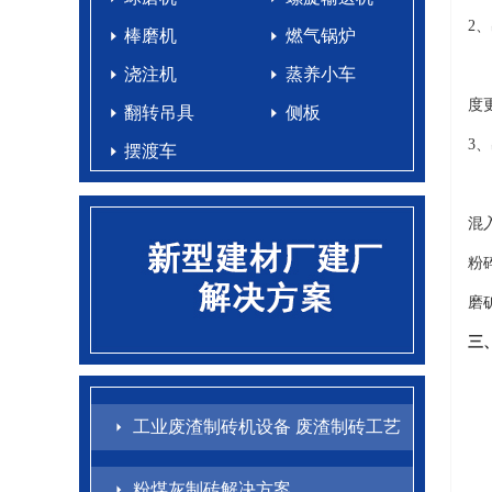
2
棒磨机
燃气锅炉
采
浇注机
蒸养小车
度
翻转吊具
侧板
3
摆渡车
通
混
粉
磨
三
工业废渣制砖机设备 废渣制砖工艺
配方
粉煤灰制砖解决方案