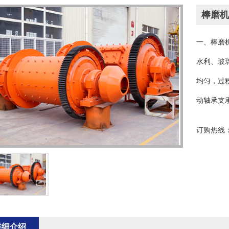
棒磨机
一、棒磨
水利、玻
均匀，过
动轴承支
况下，具有
订购热线
178
详细介绍