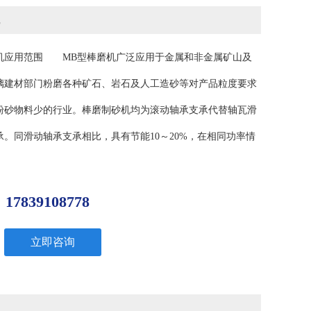
机应用范围 MB型棒磨机广泛应用于金属和非金属矿山及
璃建材部门粉磨各种矿石、岩石及人工造砂等对产品粒度要求
粉砂物料少的行业。棒磨制砂机均为滚动轴承支承代替轴瓦滑
承。同滑动轴承支承相比，具有节能10～20%，在相同功率情
生产能力提高10～20%。二、棒磨机性能特点1、...
：
39108778
立即咨询